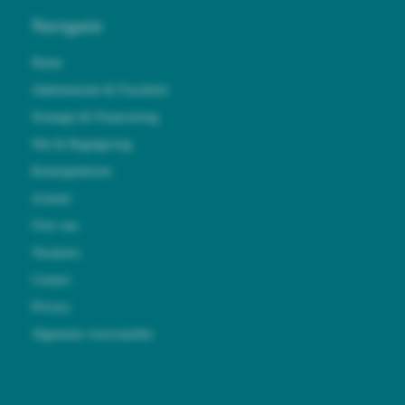
Navigatie
Home
Administratie & Fiscaliteit
Strategie & Financiering
Wet & Regelgeving
Kennisplatform
Actueel
Over ons
Vacatures
Contact
Privacy
Algemene voorwaarden