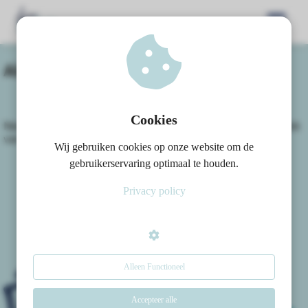
Algemene voorwaarden
ngen
 policy
Cookies
Nieuwsgierig naar onze algemene voorwaarden? Op deze plek
van de site kun je deze downloaden.
Wij gebruiken cookies op onze website om de
DOWNLOAD ALGEMENE VOORWAARDEN
oneel
gebruikerservaring optimaal te houden.
onele
Privacy policy
s zijn
kelijk om
bsite te
ken. Ze
 gebruikt
Alleen Functioneel
asisfuncties
der deze
Accepteer alle